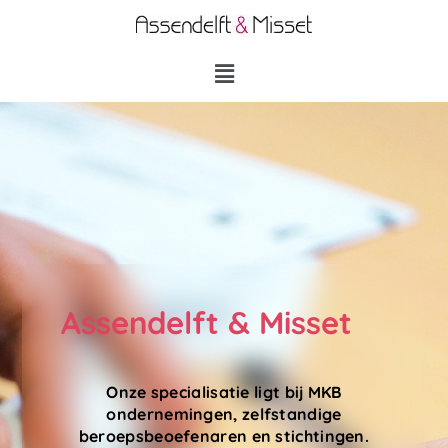
Assendelft & Misset
Onze specialisatie ligt bij MKB
ondernemingen, zelfstandige
beroepsbeoefenaren en stichtingen.